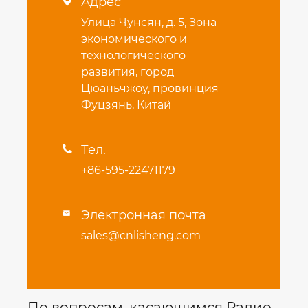
Адрес

Улица Чунсян, д. 5, Зона
экономического и
технологического
развития, город
Цюаньчжоу, провинция
Фуцзянь, Китай
Тел.

+86-595-22471179
Электронная почта

sales@cnlisheng.com
По вопросам, касающимся Радио