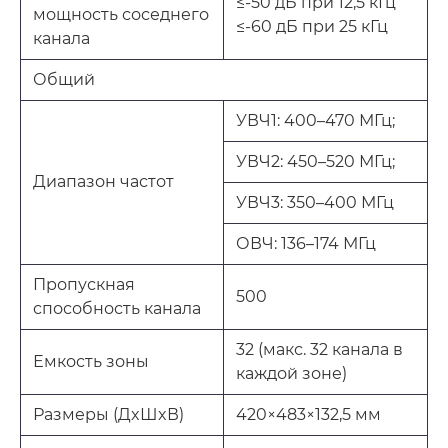
≤-50 дБ при 12,5 кГц
мощность соседнего
≤-60 дБ при 25 кГц
канала
Общий
УВЧ1: 400–470 МГц;
УВЧ2: 450–520 МГц;
Диапазон частот
УВЧ3: 350–400 МГц
ОВЧ: 136–174 МГц
Пропускная
500
способность канала
32 (макс. 32 канала в
Емкость зоны
каждой зоне)
Размеры (ДxШxВ)
420×483×132,5 мм