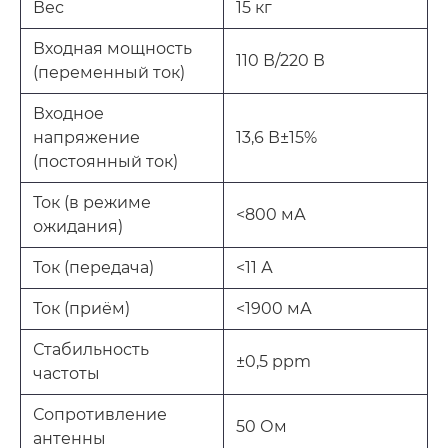
Вес
15 кг
Входная мощность
110 В/220 В
(переменный ток)
Входное
напряжение
13,6 В±15%
(постоянный ток)
Ток (в режиме
<800 мА
ожидания)
Ток (передача)
<11 А
Ток (приём)
<1900 мА
Стабильность
±0,5 ppm
частоты
Сопротивление
50 Ом
антенны