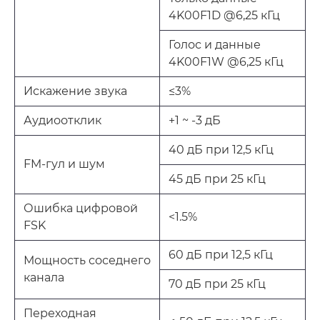
4K00F1D @6,25 кГц
Голос и данные
4K00F1W @6,25 кГц
Искажение звука
≤3%
Аудиоотклик
+1 ~ -3 дБ
40 дБ при 12,5 кГц
FM-гул и шум
45 дБ при 25 кГц
Ошибка цифровой
<1.5%
FSK
60 дБ при 12,5 кГц
Мощность соседнего
канала
70 дБ при 25 кГц
Переходная