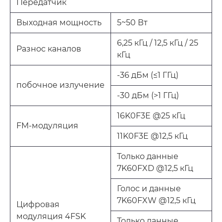
Передатчик
Выходная мощность
5~50 Вт
6,25 кГц / 12,5 кГц / 25
Разнос каналов
кГц
-36 дБм (≤1 ГГц)
побочное излучение
-30 дБм (>1 ГГц)
16K0F3E @25 кГц
FM-модуляция
11K0F3E @12,5 кГц
Только данные
7K60FXD @12,5 кГц
Голос и данные
7K60FXW @12,5 кГц
Цифровая
модуляция 4FSK
Только данные