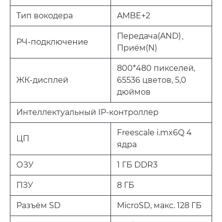
Тип вокодера
AMBE+2
Передача(AND)、
РЧ-подключение
Приём(N)
800*480 пикселей,
ЖК-дисплей
65536 цветов, 5,0
дюймов
Интеллектуальный IP-контроллер
Freescale i.mx6Q 4
ЦП
ядра
ОЗУ
1 ГБ DDR3
ПЗУ
8 ГБ
Разъём SD
MicroSD, макс. 128 ГБ