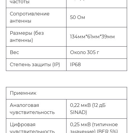
частоты
Сопротивление
50 Ом
антенны
Размеры (без
134мм*61мм*39мм
антенны)
Вес
Около 305 г
Степень защиты (IP)
IP68
Приемник
Аналоговая
0,22 мкВ (12 дБ
чувствительность
SINAD)
Цифровая
0,25 мкВ (типичное
чувствительность
значение) (BER 5%)