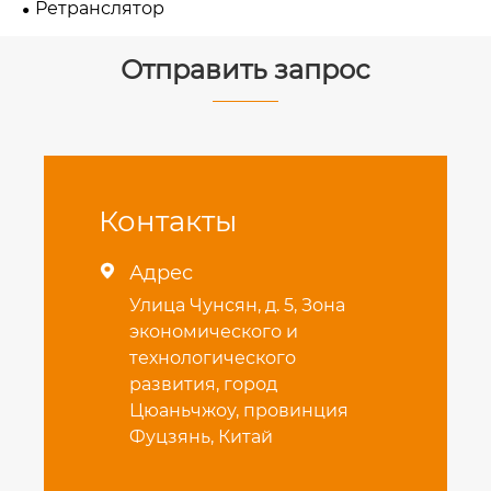
Ретранслятор
Отправить запрос
Контакты
Адрес

Улица Чунсян, д. 5, Зона
экономического и
технологического
развития, город
Цюаньчжоу, провинция
Фуцзянь, Китай