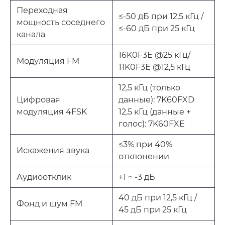
Переходная
≤-50 дБ при 12,5 кГц /
мощность соседнего
≤-60 дБ при 25 кГц
канала
16K0F3E @25 кГц/
Модуляция FM
11K0F3E @12,5 кГц
12,5 кГц (только
Цифровая
данные): 7K60FXD
модуляция 4FSK
12,5 кГц (данные +
голос): 7K60FXE
≤3% при 40%
Искажения звука
отклонении
Аудиоотклик
+1 ~ -3 дБ
40 дБ при 12,5 кГц /
Фонд и шум FM
45 дБ при 25 кГц