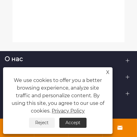
О нас
X
Продукты
We use cookies to offer you a better
browsing experience, analyze site
Контакты
traffic and personalize content. By
using this site, you agree to our use of
ПОДПИСЫВАЙТЕСЬ НА НАС
cookies.
Privacy Policy
Reject
Accept



