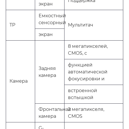
Поддержка
экран
Емкостный
сенсорный
TP
Мультитач
экран
8 мегапикселей,
CMOS, с
функцией
Задняя
автоматической
камера
фокусировки и
Камера
встроенной
вспышкой
Фронтальная
2 мегапикселя,
камера
CMOS
G-