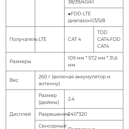
38/39/40/41
■FDD-LTE
диапазон1/3/5/8
TDD
Получатель
LTE
CAT 4
CAT4.FDD
CAT4
109 мм * 57,2 мм * 31,6
Размеры
мм
260 г (включая аккумулятор и
Вес
антенну)
Размер
2.4
(дюймы)
Дисплей
Разрешение
240*320
Сенсорный