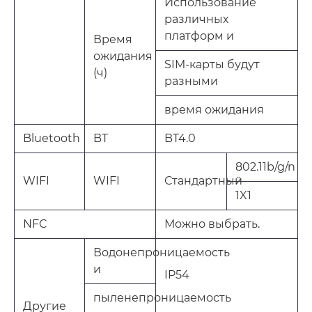
Использование
различных
платформ и
Время
ожидания
SIM-карты будут
(ч)
разными
время ожидания
Bluetooth
BT
BT4.0
802.11b/g/n
WIFI
WIFI
Стандартный
1X1
NFC
Можно выбрать.
Водонепроницаемость
и
IP54
пыленепроницаемость
Другие