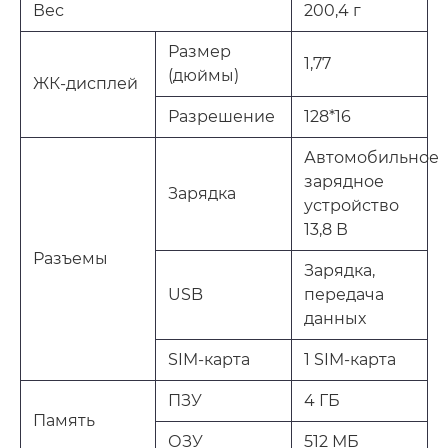
Вес
200,4 г
Размер
1,77
(дюймы)
ЖК-дисплей
Разрешение
128*16
Автомобильное
зарядное
Зарядка
устройство
13,8 В
Разъемы
Зарядка,
USB
передача
данных
SIM-карта
1 SIM-карта
ПЗУ
4 ГБ
Память
ОЗУ
512 МБ