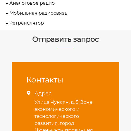
Аналоговое радио
Мобильная радиосвязь
Ретранслятор
Отправить запрос
Контакты
Адрес

Улица Чунсян, д. 5, Зона
экономического и
технологического
развития, город
Цюаньчжоу, провинция