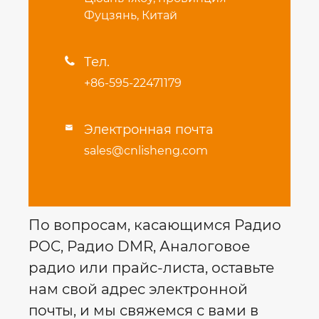
Фуцзянь, Китай
Тел.

+86-595-22471179
Электронная почта

sales@cnlisheng.com
По вопросам, касающимся Радио
POC, Радио DMR, Аналоговое
радио или прайс-листа, оставьте
нам свой адрес электронной
почты, и мы свяжемся с вами в