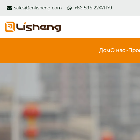
sales@cnlisheng.com
+86-595-22471179
Дом
О нас
Про