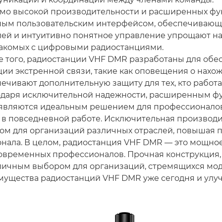
мо высокой производительности и расширенных фун
ным пользовательским интерфейсом, обеспечивающ
ей и интуитивно понятное управление упрощают на
накомых с цифровыми радиостанциями.
 того, радиостанции VHF DMR разработаны для обе
ии экстренной связи, такие как оповещения о нахож
ечивают дополнительную защиту для тех, кто работа
одаря исключительной надежности, расширенным фу
являются идеальным решением для профессионалов,
 в повседневной работе. Исключительная производ
ом для организаций различных отраслей, повышая 
нала. В целом, радиостанция VHF DMR — это мощное
современных профессионалов. Прочная конструкция
личным выбором для организаций, стремящихся мод
ущества радиостанций VHF DMR уже сегодня и улуч