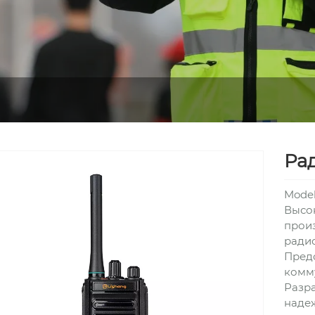
Ра
Mode
Высо
произ
радио
Пред
комм
Разра
надеж