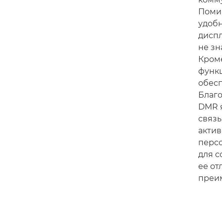
Поми
удоб
диспл
не з
Кроме
функц
обесп
Благ
DMR 
связь
актив
персо
для 
ее от
преим