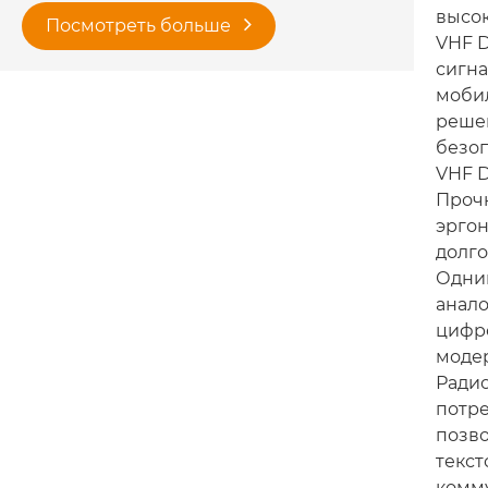
высо
Посмотреть больше
VHF D
сигна
мобил
решен
безоп
VHF 
Прочн
эргон
долго
Одним
анало
цифро
модер
Ради
потр
позв
текс
комм