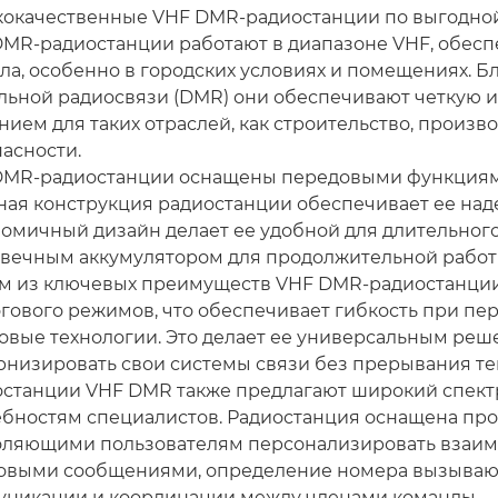
кокачественные VHF DMR-радиостанции по выгодной
MR-радиостанции работают в диапазоне VHF, обес
ла, особенно в городских условиях и помещениях. 
ьной радиосвязи (DMR) они обеспечивают четкую и 
ием для таких отраслей, как строительство, произв
асности.
DMR-радиостанции оснащены передовыми функциями
ая конструкция радиостанции обеспечивает ее наде
омичный дизайн делает ее удобной для длительного
вечным аккумулятором для продолжительной работы
 из ключевых преимуществ VHF DMR-радиостанции я
гового режимов, что обеспечивает гибкость при пе
вые технологии. Это делает ее универсальным ре
низировать свои системы связи без прерывания те
останции VHF DMR также предлагают широкий спек
ебностям специалистов. Радиостанция оснащена п
оляющими пользователям персонализировать взаимо
товыми сообщениями, определение номера вызываю
уникации и координации между членами команды.