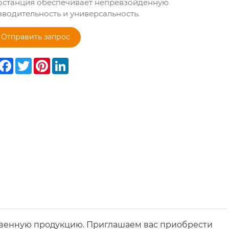
останция обеспечивает непревзойденную
водительность и универсальность.
Отправить запрос
hare
Facebook
Twitter
Pinterest
LinkedIn
твенную продукцию. Приглашаем вас приобрести