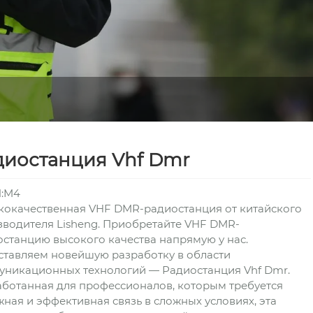
диостанция Vhf Dmr
l:M4
кокачественная VHF DMR-радиостанция от китайского
водителя Lisheng. Приобретайте VHF DMR-
станцию высокого качества напрямую у нас.
ставляем новейшую разработку в области
уникационных технологий — Радиостанция Vhf Dmr.
ботанная для профессионалов, которым требуется
ная и эффективная связь в сложных условиях, эта