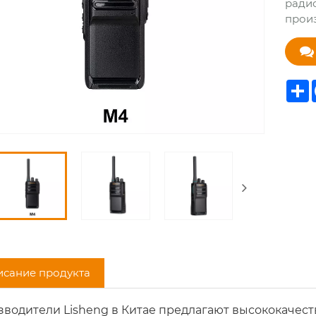
ради
произ
S
сание продукта
водители Lisheng в Китае предлагают высококачес