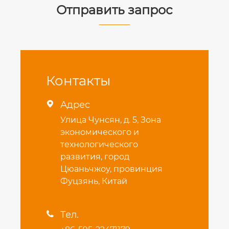
Отправить запрос
Контакты
Адрес

Улица Чунсян, д. 5, Зона
экономического и
технологического
развития, город
Цюаньчжоу, провинция
Фуцзянь, Китай
Тел.
