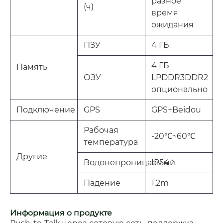
разное
(ч)
время
ожидания
ПЗУ
4 ГБ
4 ГБ
Память
ОЗУ
LPDDR3DDR2
опционально
Подключение
GPS
GPS+Beidou
Рабочая
-20℃~60℃
температура
Другие
Водонепроницаемый
IP54
Падение
1.2m
Информация о продукте